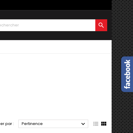




ier par :
Pertinence