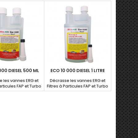
000 DIESEL 500 ML
ECO 10 000 DIESEL 1 LITRE
e les vannes ERG et
Décrasse les vannes ERG et
Particules FAP et Turbo
Filtres à Particules FAP et Turbo
 la pollution avant le
, réduit la pollution avant le
echnique. Nettoie les
contrôle technique. Nettoie les
teurs et pompes à
injecteurs et pompes à
injection.
injection.