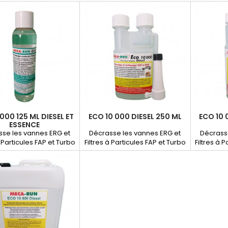
000 125 ML DIESEL ET
ECO 10 000 DIESEL 250 ML
ECO 10 
ESSENCE
se les vannes ERG et
Décrasse les vannes ERG et
Décrass
à Particules FAP et Turbo
Filtres à Particules FAP et Turbo
Filtres à 
it la pollution avant le
, réduit la pollution avant le
, réduit
 technique. Nettoie les
contrôle technique. Nettoie les
contrôle t
ecteurs et pompes à
injecteurs et pompes à
injec
injection
injection.