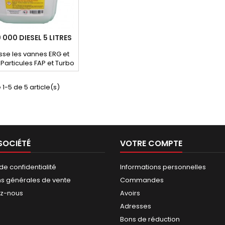
 000 DIESEL 5 LITRES
se les vannes ERG et
à Particules FAP et Turbo
it la pollution avant le
 technique. Nettoie les
 1-5 de 5 article(s)
ecteurs et pompes à
injection.
SOCIÉTÉ
VOTRE COMPTE
 de confidentialité
Informations personnelles
ns générales de vente
Commandes
ez-nous
Avoirs
Adresses
Bons de réduction