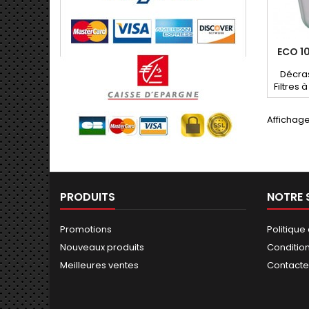
ECO 10
Décras
Filtres 
, rédu
contrôle
Affichage
inj
PRODUITS
NOTRE 
Promotions
Politique
Nouveaux produits
Conditio
Meilleures ventes
Contact