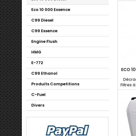
Eco 10 000 Essence
C99 Diesel
C99 Essence
Engine Flush
HMG
E-772
ECO 10
C99 Ethanol
Décras
Produits Competitions
Filtres 
, rédu
C-Fuel
contrôle
inj
Divers