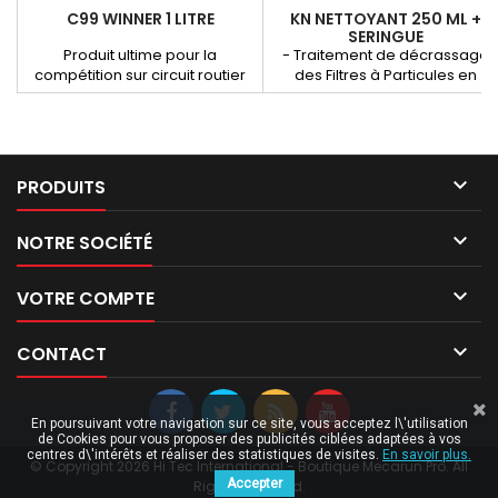
C99 WINNER 1 LITRE
KN NETTOYANT 250 ML +
SERINGUE
Produit ultime pour la
- Traitement de décrassage
compétition sur circuit routier
des Filtres à Particules en
et tout terrain Moteur 4 temps 5
mode dégradé (non
à 10 ml pour 10 litres d'essence.
régénération). - Traitement de
décrassage des catalyseurs
SCR adblue par l’intérieur.

PRODUITS

NOTRE SOCIÉTÉ

VOTRE COMPTE

CONTACT
En poursuivant votre navigation sur ce site, vous acceptez l\'utilisation
de Cookies pour vous proposer des publicités ciblées adaptées à vos
centres d\'intérêts et réaliser des statistiques de visites.
En savoir plus.
© Copyright 2026 Hi Tec International - Boutique Mecarun Pro. All
Accepter
Rights Reserved.