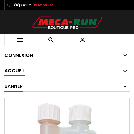
Téléphone:
0545692121



CONNEXION
ACCUEIL
BANNER