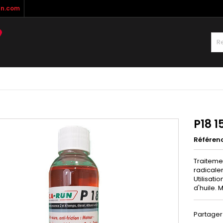
n.com
P18 1
Référen
Traitemen
radicale
Utilisati
d'huile. 
Partager