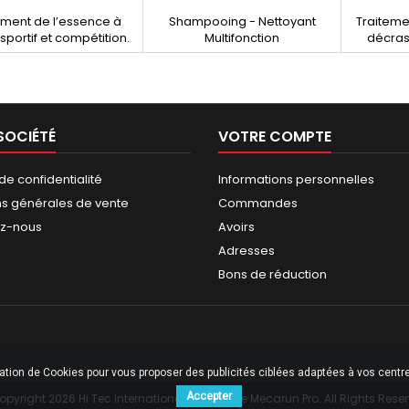
ement de l’essence à
Shampooing - Nettoyant
Traiteme
portif et compétition.
Multifonction
décras
te les anti-détonants
Particul
 tous les régimes
(non 
rmance). Augmente la
traiteme
e du front de flamme.
doit exclu
ente la vitesse de
par
SOCIÉTÉ
VOTRE COMPTE
ation air/essence. 15 à
p
our 10 litres d'essence.
 de confidentialité
Informations personnelles
ns générales de vente
Commandes
ez-nous
Avoirs
Adresses
Bons de réduction
sation de Cookies pour vous proposer des publicités ciblées adaptées à vos centres
Accepter
pyright 2026 Hi Tec International - Boutique Mecarun Pro. All Rights Rese