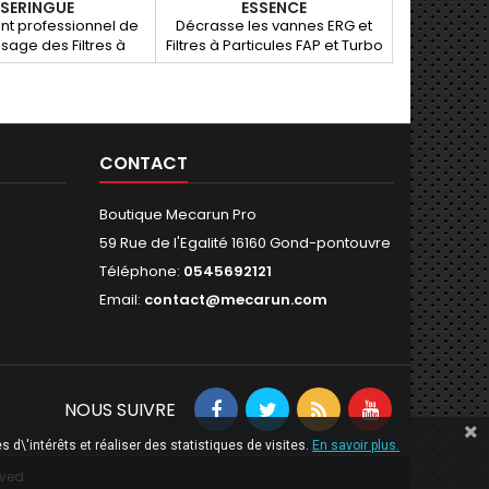
SERINGUE
ESSENCE
nt professionnel de
Décrasse les vannes ERG et
le HMG Méca
sage des Filtres à
Filtres à Particules FAP et Turbo
de nettoyag
es en mode dégradé
, réduit la pollution avant le
alimentair
régénération). Le
contrôle technique. Nettoie les
pour toutes
nt Kn-nettoyant FAP,
injecteurs et pompes à
redoutable 
sivement être réalisé
injection
HGM pur pe
 un mécanicien
litres d
CONTACT
rofessionnel.
l’emp
applicat
réfrigérateu
Boutique Mecarun Pro
de po
automobil
59 Rue de l'Egalité 16160 Gond-pontouvre
ordina
Téléphone:
0545692121
ban
Email:
contact@mecarun.com
NOUS SUIVRE
 d\'intérêts et réaliser des statistiques de visites.
En savoir plus.
rved.