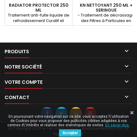
RADIATOR PROTECTOR 250
KN NETTOYANT 250 ML +
ML
SERINGUE
Traitement anti-fuite liquide de
- Traitement de décrassage
refroidissement Curatif et
des Filtres à Particules en
préventif
mode dégradé (non
régénération). - Traitement de
décrassage des catalyseurs
SCR adblue par l’intérieur.

PRODUITS

NOTRE SOCIÉTÉ

VOTRE COMPTE

CONTACT
En poursuivant votre navigation sur ce site, vous acceptez l\'utilisation
de Cookies pour vous proposer des publicités ciblées adaptées à vos
centres d\'intérêts et réaliser des statistiques de visites.
En savoir plus.
© Copyright 2026 Hi Tec International - Boutique Mecarun Pro. All
Accepter
Rights Reserved.