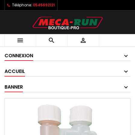
Téléphone:
0545692121



CONNEXION
ACCUEIL
BANNER