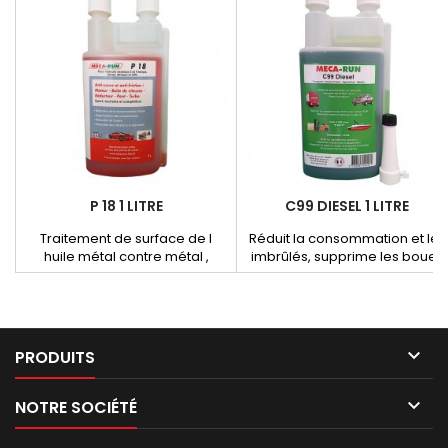
P 18 1 LITRE
C99 DIESEL 1 LITRE
Traitement de surface de l
Réduit la consommation et les
huile métal contre métal ,
imbrûlés, supprime les boues
réduit radicalement, l'usure à
et bactéries, décrasse vanne
chaque démarrage ainsi qu'à
ERG et FAP, lubrifie les
chaud. Utilisation moteurs 4
injecteurs.
temps et boîte de vitesse 4 %
du volume d'huile. Moteurs 2

PRODUITS
temps : 2 % du volume d'huile.

NOTRE SOCIÉTÉ