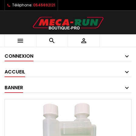
Téléphone:
0545692121



CONNEXION
ACCUEIL
BANNER