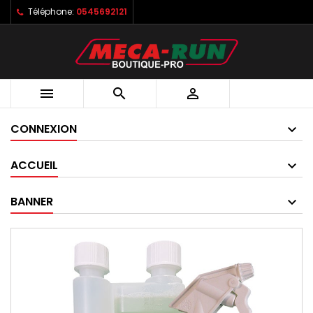
Téléphone:
0545692121



CONNEXION
ACCUEIL
BANNER